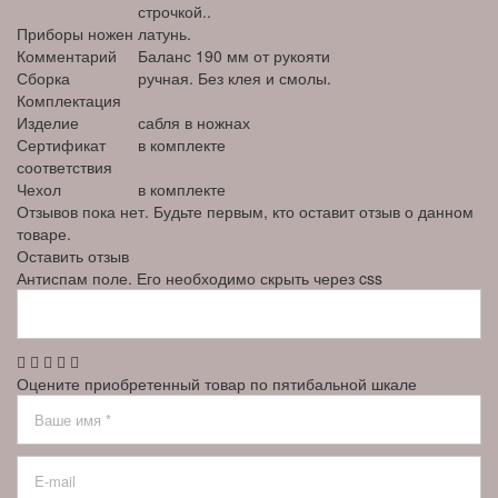
строчкой..
Приборы ножен
латунь.
Комментарий
Баланс 190 мм от рукояти
Сборка
ручная. Без клея и смолы.
Комплектация
Изделие
сабля в ножнах
Сертификат
в комплекте
соответствия
Чехол
в комплекте
Отзывов пока нет. Будьте первым, кто оставит отзыв о данном
товаре.
Оставить отзыв
Антиспам поле. Его необходимо скрыть через css
Оцените приобретенный товар по пятибальной шкале