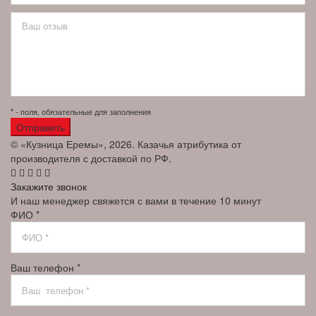
* - поля, обязательные для заполнения
© «Кузница Еремы», 2026. Казачья атрибутика от
производителя с доставкой по РФ.
Закажите звонок
И наш менеджер свяжется с вами в течение 10 минут
ФИО *
Ваш телефон *