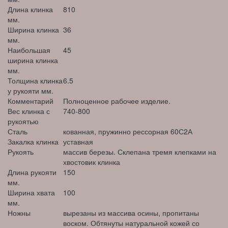
Длина клинка
810
мм.
Ширина клинка
36
мм.
Наибольшая
45
ширина клинка
мм.
Толщина клинка
6.5
у рукояти мм.
Комментарий
Полноценное рабочее изделие.
Вес клинка с
740-800
рукоятью
Сталь
кованная, пружинно рессорная 60С2А
Закалка клинка
уставная
Рукоять
массив березы. Склепана тремя клепками на
хвостовик клинка
Длина рукояти
150
мм.
Ширина хвата
100
мм.
Ножны
вырезаны из массива осины, пропитаны
воском. Обтянуты натуральной кожей со