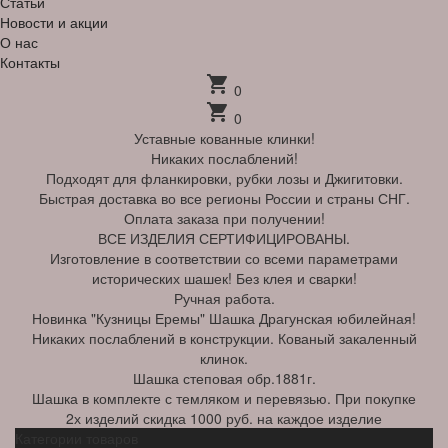
Статьи
Новости и акции
О нас
Контакты
shopping_cart
0
shopping_cart
0
Уставные кованные клинки!
Никаких послаблений!
Подходят для фланкировки, рубки лозы и Джигитовки.
Быстрая доставка во все регионы России и страны СНГ.
Оплата заказа при получении!
ВСЕ ИЗДЕЛИЯ СЕРТИФИЦИРОВАНЫ.
Изготовление в соответствии со всеми параметрами
исторических шашек! Без клея и сварки!
Ручная работа.
Новинка "Кузницы Еремы" Шашка Драгунская юбилейная!
Никаких послаблений в конструкции. Кованый закаленный
клинок.
Шашка степовая обр.1881г.
Шашка в комплекте с темляком и перевязью. При покупке
2х изделий скидка 1000 руб. на каждое изделие
Категории товаров