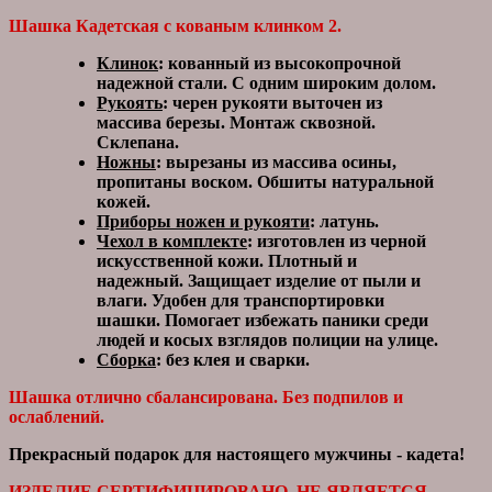
Шашка Кадетская с кованым клинком 2.
Клинок
: кованный из высокопрочной
надежной стали. С одним широким долом.
Рукоять
: черен рукояти выточен из
массива березы. Монтаж сквозной.
Склепана.
Ножны
: вырезаны из массива осины,
пропитаны воском. Обшиты натуральной
кожей.
Приборы ножен и рукояти
: латунь.
Чехол в комплекте
: изготовлен из черной
искусственной кожи. Плотный и
надежный. Защищает изделие от пыли и
влаги. Удобен для транспортировки
шашки. Помогает избежать паники среди
людей и косых взглядов полиции на улице.
Сборка
: без клея и сварки.
Шашка отлично сбалансирована. Без подпилов и
ослаблений.
Прекрасный подарок для настоящего мужчины - кадета!
ИЗДЕЛИЕ СЕРТИФИЦИРОВАНО. НЕ ЯВЛЯЕТСЯ