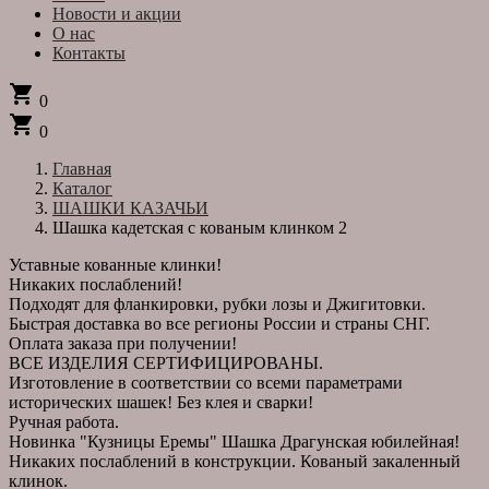
Новости и акции
О нас
Контакты
shopping_cart
0
shopping_cart
0
Главная
Каталог
ШАШКИ КАЗАЧЬИ
Шашка кадетская с кованым клинком 2
Уставные кованные клинки!
Никаких послаблений!
Подходят для фланкировки, рубки лозы и Джигитовки.
Быстрая доставка во все регионы России и страны СНГ.
Оплата заказа при получении!
ВСЕ ИЗДЕЛИЯ СЕРТИФИЦИРОВАНЫ.
Изготовление в соответствии со всеми параметрами
исторических шашек! Без клея и сварки!
Ручная работа.
Новинка "Кузницы Еремы" Шашка Драгунская юбилейная!
Никаких послаблений в конструкции. Кованый закаленный
клинок.